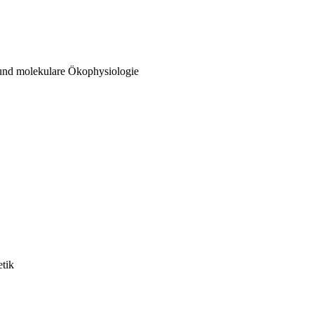
 und molekulare Ökophysiologie
etik