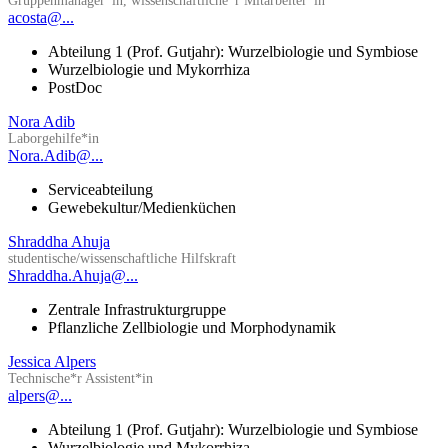
Gruppenmanager*in, wissenschaftliche*r Mitarbeiter*in
acosta@...
Abteilung 1 (Prof. Gutjahr): Wurzelbiologie und Symbiose
Wurzelbiologie und Mykorrhiza
PostDoc
Nora Adib
Laborgehilfe*in
Nora.Adib@...
Serviceabteilung
Gewebekultur/Medienküchen
Shraddha Ahuja
studentische/wissenschaftliche Hilfskraft
Shraddha.Ahuja@...
Zentrale Infrastrukturgruppe
Pflanzliche Zellbiologie und Morphodynamik
Jessica Alpers
Technische*r Assistent*in
alpers@...
Abteilung 1 (Prof. Gutjahr): Wurzelbiologie und Symbiose
Wurzelbiologie und Mykorrhiza