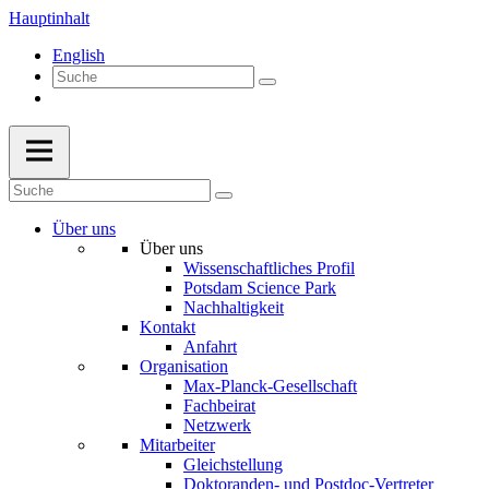
Hauptinhalt
English
Über uns
Über uns
Wissenschaftliches Profil
Potsdam Science Park
Nachhaltigkeit
Kontakt
Anfahrt
Organisation
Max-Planck-Gesellschaft
Fachbeirat
Netzwerk
Mitarbeiter
Gleichstellung
Doktoranden- und Postdoc-Vertreter