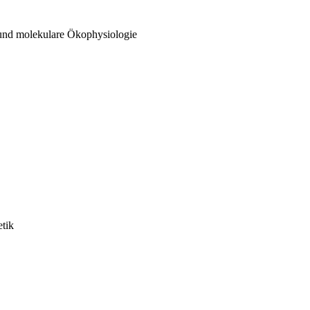
 und molekulare Ökophysiologie
etik