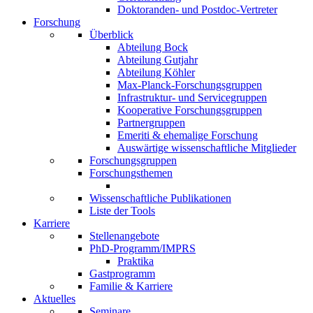
Doktoranden- und Postdoc-Vertreter
Forschung
Überblick
Abteilung Bock
Abteilung Gutjahr
Abteilung Köhler
Max-Planck-Forschungsgruppen
Infrastruktur- und Servicegruppen
Kooperative Forschungsgruppen
Partnergruppen
Emeriti & ehemalige Forschung
Auswärtige wissenschaftliche Mitglieder
Forschungsgruppen
Forschungsthemen
Wissenschaftliche Publikationen
Liste der Tools
Karriere
Stellenangebote
PhD-Programm/IMPRS
Praktika
Gastprogramm
Familie & Karriere
Aktuelles
Seminare