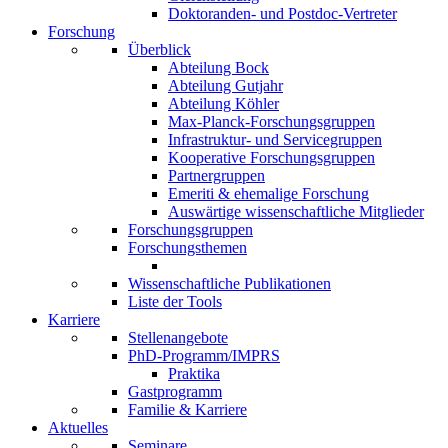
Doktoranden- und Postdoc-Vertreter
Forschung
Überblick
Abteilung Bock
Abteilung Gutjahr
Abteilung Köhler
Max-Planck-Forschungsgruppen
Infrastruktur- und Servicegruppen
Kooperative Forschungsgruppen
Partnergruppen
Emeriti & ehemalige Forschung
Auswärtige wissenschaftliche Mitglieder
Forschungsgruppen
Forschungsthemen
Wissenschaftliche Publikationen
Liste der Tools
Karriere
Stellenangebote
PhD-Programm/IMPRS
Praktika
Gastprogramm
Familie & Karriere
Aktuelles
Seminare