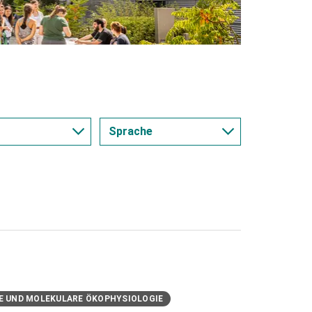
Sprache
1 -
Deutsch
elbiologie und
Englisch
biose
 2 - Pflanzliche
oduktionsbiologi
d Epigenetik
E UND MOLEKULARE ÖKOPHYSIOLOGIE
3 -