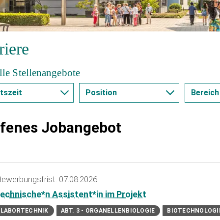
riere
lle Stellenangebote
tszeit
Position
Bereich
ilzeit
Ausbildung
Abt. 
ffenes Jobangebot
Wurz
ollzeit
Praktikum
Sym
il-/ Vollzeit
Studentische/
Abt.
Wissenschaftliche
Repr
07.08.2026
Hilfskraft
e un
echnische*n Assistent*in im Projekt
Doktorand*in
LABORTECHNIK
ABT. 3 - ORGANELLENBIOLOGIE
BIOTECHNOLOGI
Abt. 