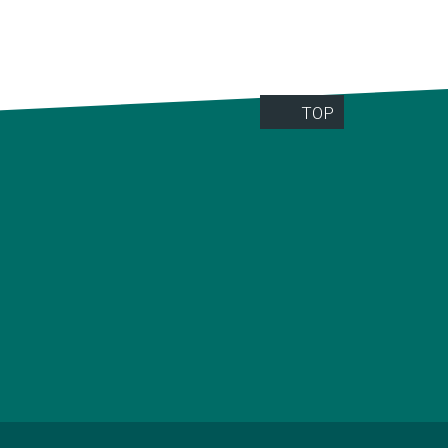
technik
stiges
TOP