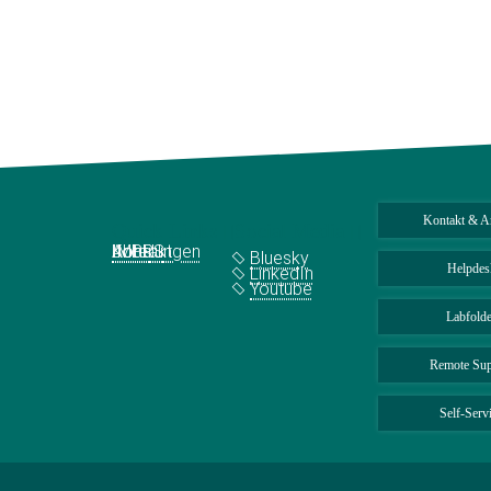
Kontakt & A
Quick Links
Social Media
Abteilungen
IMPRS
Jobs
Kontakt
Bluesky
Helpdes
LinkedIn
Youtube
Labfolde
Remote Sup
Self-Serv