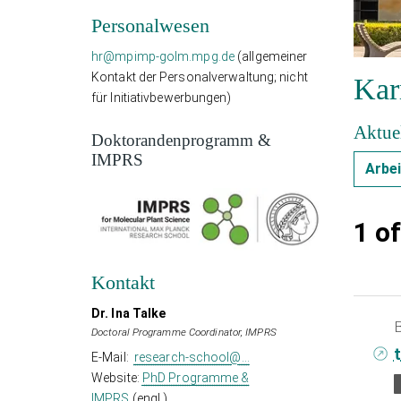
Personalwesen
hr@mpimp-golm.mpg.de
(allgemeiner
Kontakt der Personalverwaltung; nicht
Kar
für Initiativbewerbungen)
Aktue
Doktorandenprogramm &
IMPRS
Arbei
Te
1
o
V
Kontakt
Te
Dr. Ina Talke
Doctoral Programme Coordinator, IMPRS
t
E-Mail:
research-school@...
Website:
PhD Programme &
IMPRS
(engl.)