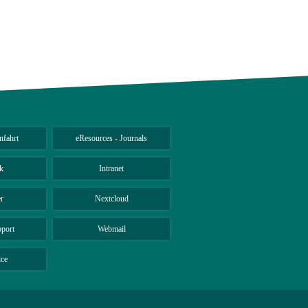
Haus
Son
nfahrt
eResources - Journals
k
Intranet
r
Nextcloud
port
Webmail
ice