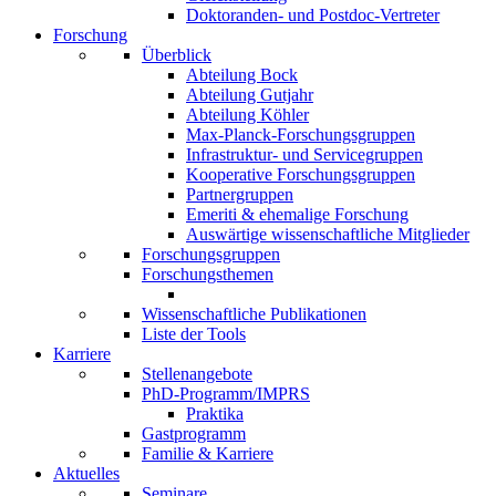
Doktoranden- und Postdoc-Vertreter
Forschung
Überblick
Abteilung Bock
Abteilung Gutjahr
Abteilung Köhler
Max-Planck-Forschungsgruppen
Infrastruktur- und Servicegruppen
Kooperative Forschungsgruppen
Partnergruppen
Emeriti & ehemalige Forschung
Auswärtige wissenschaftliche Mitglieder
Forschungsgruppen
Forschungsthemen
Wissenschaftliche Publikationen
Liste der Tools
Karriere
Stellenangebote
PhD-Programm/IMPRS
Praktika
Gastprogramm
Familie & Karriere
Aktuelles
Seminare