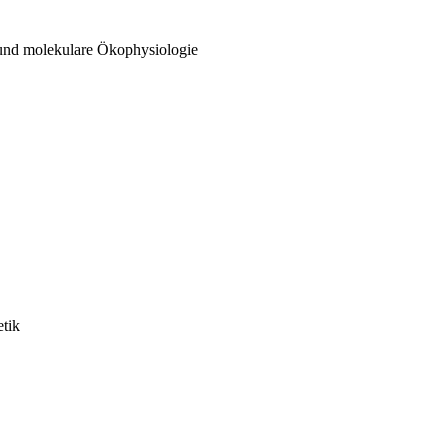
 und molekulare Ökophysiologie
etik