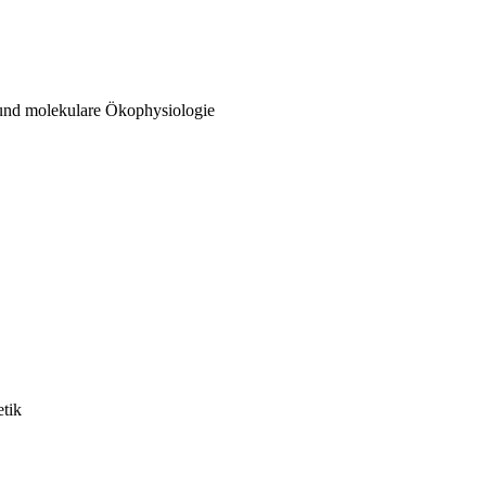
 und molekulare Ökophysiologie
etik