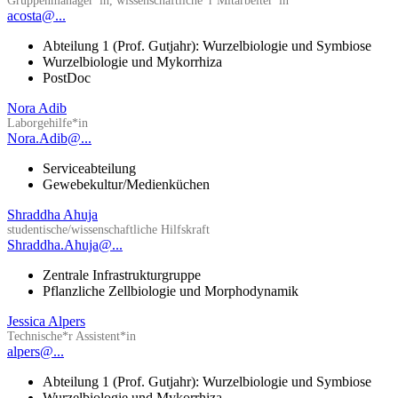
Gruppenmanager*in, wissenschaftliche*r Mitarbeiter*in
acosta@...
Abteilung 1 (Prof. Gutjahr): Wurzelbiologie und Symbiose
Wurzelbiologie und Mykorrhiza
PostDoc
Nora Adib
Laborgehilfe*in
Nora.Adib@...
Serviceabteilung
Gewebekultur/Medienküchen
Shraddha Ahuja
studentische/wissenschaftliche Hilfskraft
Shraddha.Ahuja@...
Zentrale Infrastrukturgruppe
Pflanzliche Zellbiologie und Morphodynamik
Jessica Alpers
Technische*r Assistent*in
alpers@...
Abteilung 1 (Prof. Gutjahr): Wurzelbiologie und Symbiose
Wurzelbiologie und Mykorrhiza