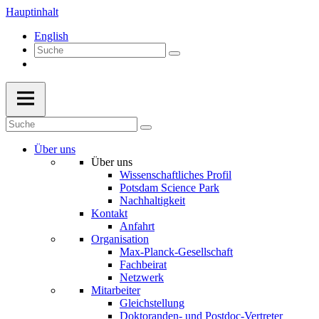
Hauptinhalt
English
Über uns
Über uns
Wissenschaftliches Profil
Potsdam Science Park
Nachhaltigkeit
Kontakt
Anfahrt
Organisation
Max-Planck-Gesellschaft
Fachbeirat
Netzwerk
Mitarbeiter
Gleichstellung
Doktoranden- und Postdoc-Vertreter