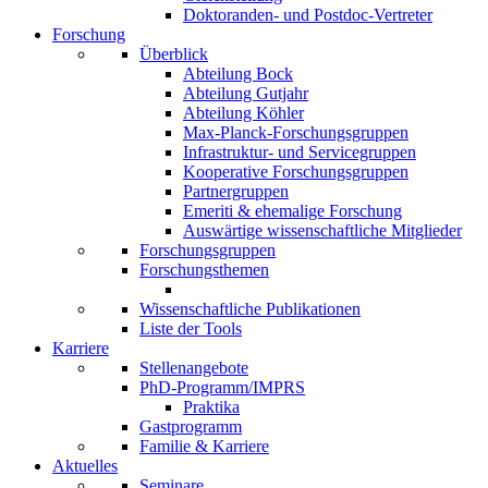
Doktoranden- und Postdoc-Vertreter
Forschung
Überblick
Abteilung Bock
Abteilung Gutjahr
Abteilung Köhler
Max-Planck-Forschungsgruppen
Infrastruktur- und Servicegruppen
Kooperative Forschungsgruppen
Partnergruppen
Emeriti & ehemalige Forschung
Auswärtige wissenschaftliche Mitglieder
Forschungsgruppen
Forschungsthemen
Wissenschaftliche Publikationen
Liste der Tools
Karriere
Stellenangebote
PhD-Programm/IMPRS
Praktika
Gastprogramm
Familie & Karriere
Aktuelles
Seminare