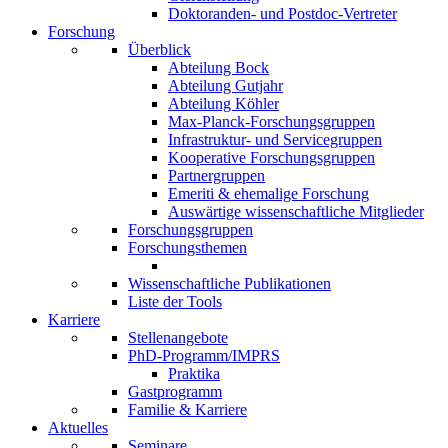
Doktoranden- und Postdoc-Vertreter
Forschung
Überblick
Abteilung Bock
Abteilung Gutjahr
Abteilung Köhler
Max-Planck-Forschungsgruppen
Infrastruktur- und Servicegruppen
Kooperative Forschungsgruppen
Partnergruppen
Emeriti & ehemalige Forschung
Auswärtige wissenschaftliche Mitglieder
Forschungsgruppen
Forschungsthemen
Wissenschaftliche Publikationen
Liste der Tools
Karriere
Stellenangebote
PhD-Programm/IMPRS
Praktika
Gastprogramm
Familie & Karriere
Aktuelles
Seminare