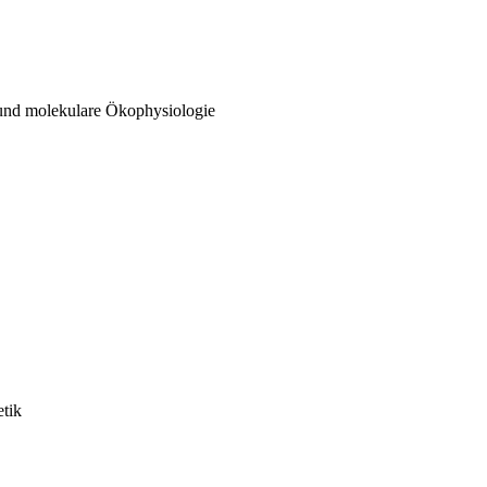
 und molekulare Ökophysiologie
etik