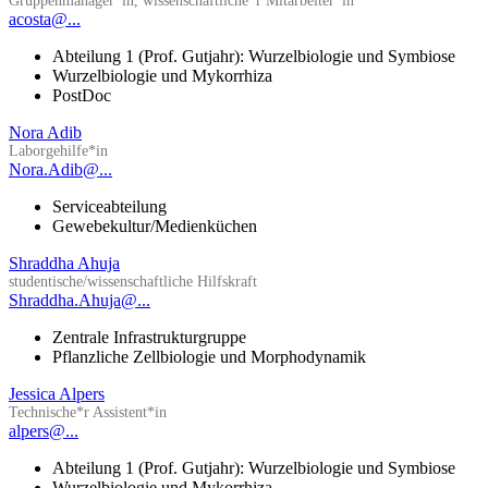
Gruppenmanager*in, wissenschaftliche*r Mitarbeiter*in
acosta@...
Abteilung 1 (Prof. Gutjahr): Wurzelbiologie und Symbiose
Wurzelbiologie und Mykorrhiza
PostDoc
Nora Adib
Laborgehilfe*in
Nora.Adib@...
Serviceabteilung
Gewebekultur/Medienküchen
Shraddha Ahuja
studentische/wissenschaftliche Hilfskraft
Shraddha.Ahuja@...
Zentrale Infrastrukturgruppe
Pflanzliche Zellbiologie und Morphodynamik
Jessica Alpers
Technische*r Assistent*in
alpers@...
Abteilung 1 (Prof. Gutjahr): Wurzelbiologie und Symbiose
Wurzelbiologie und Mykorrhiza