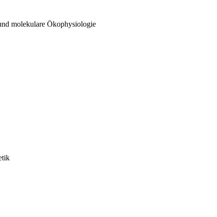
 und molekulare Ökophysiologie
etik