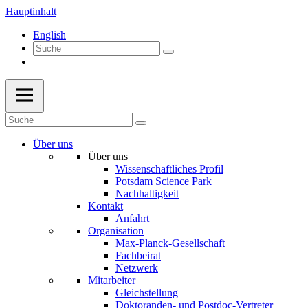
Hauptinhalt
English
Über uns
Über uns
Wissenschaftliches Profil
Potsdam Science Park
Nachhaltigkeit
Kontakt
Anfahrt
Organisation
Max-Planck-Gesellschaft
Fachbeirat
Netzwerk
Mitarbeiter
Gleichstellung
Doktoranden- und Postdoc-Vertreter