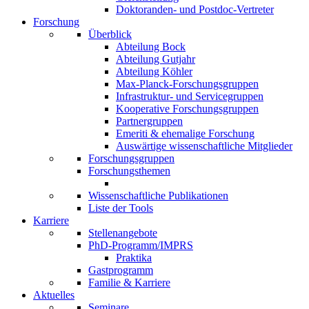
Doktoranden- und Postdoc-Vertreter
Forschung
Überblick
Abteilung Bock
Abteilung Gutjahr
Abteilung Köhler
Max-Planck-Forschungsgruppen
Infrastruktur- und Servicegruppen
Kooperative Forschungsgruppen
Partnergruppen
Emeriti & ehemalige Forschung
Auswärtige wissenschaftliche Mitglieder
Forschungsgruppen
Forschungsthemen
Wissenschaftliche Publikationen
Liste der Tools
Karriere
Stellenangebote
PhD-Programm/IMPRS
Praktika
Gastprogramm
Familie & Karriere
Aktuelles
Seminare