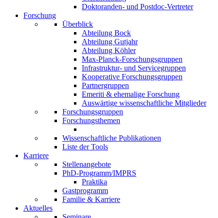
Doktoranden- und Postdoc-Vertreter
Forschung
Überblick
Abteilung Bock
Abteilung Gutjahr
Abteilung Köhler
Max-Planck-Forschungsgruppen
Infrastruktur- und Servicegruppen
Kooperative Forschungsgruppen
Partnergruppen
Emeriti & ehemalige Forschung
Auswärtige wissenschaftliche Mitglieder
Forschungsgruppen
Forschungsthemen
Wissenschaftliche Publikationen
Liste der Tools
Karriere
Stellenangebote
PhD-Programm/IMPRS
Praktika
Gastprogramm
Familie & Karriere
Aktuelles
Seminare