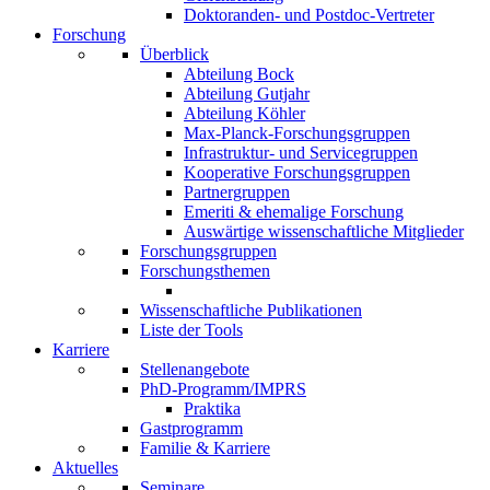
Doktoranden- und Postdoc-Vertreter
Forschung
Überblick
Abteilung Bock
Abteilung Gutjahr
Abteilung Köhler
Max-Planck-Forschungsgruppen
Infrastruktur- und Servicegruppen
Kooperative Forschungsgruppen
Partnergruppen
Emeriti & ehemalige Forschung
Auswärtige wissenschaftliche Mitglieder
Forschungsgruppen
Forschungsthemen
Wissenschaftliche Publikationen
Liste der Tools
Karriere
Stellenangebote
PhD-Programm/IMPRS
Praktika
Gastprogramm
Familie & Karriere
Aktuelles
Seminare