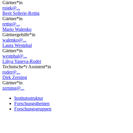
Gärtner*in
roigk@...
Berit Sellerie-Rettig
Gärtner*in
rettig@...
Mario Walenko
Gärtnergehilfe*in
walenko@...
Laura Westphal
Gärtner*in
westphal@...
Liliya Yaneva-Roder
Technische*r Assistent*in
roder@...
Dirk Zerning
Gärtner*in
zerning@...
Institutsstruktur
Forschungsthemen
Forschungsgruppen