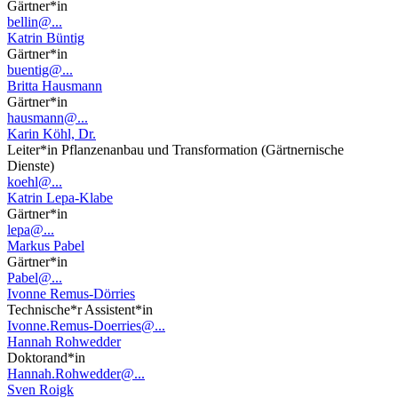
Gärtner*in
bellin@...
Katrin Büntig
Gärtner*in
buentig@...
Britta Hausmann
Gärtner*in
hausmann@...
Karin Köhl, Dr.
Leiter*in Pflanzenanbau und Transformation (Gärtnernische
Dienste)
koehl@...
Katrin Lepa-Klabe
Gärtner*in
lepa@...
Markus Pabel
Gärtner*in
Pabel@...
Ivonne Remus-Dörries
Technische*r Assistent*in
Ivonne.Remus-Doerries@...
Hannah Rohwedder
Doktorand*in
Hannah.Rohwedder@...
Sven Roigk