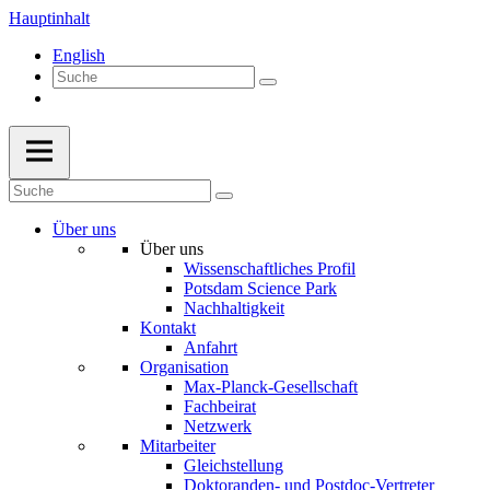
Hauptinhalt
English
Über uns
Über uns
Wissenschaftliches Profil
Potsdam Science Park
Nachhaltigkeit
Kontakt
Anfahrt
Organisation
Max-Planck-Gesellschaft
Fachbeirat
Netzwerk
Mitarbeiter
Gleichstellung
Doktoranden- und Postdoc-Vertreter