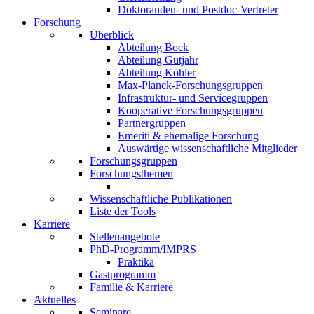
Doktoranden- und Postdoc-Vertreter
Forschung
Überblick
Abteilung Bock
Abteilung Gutjahr
Abteilung Köhler
Max-Planck-Forschungsgruppen
Infrastruktur- und Servicegruppen
Kooperative Forschungsgruppen
Partnergruppen
Emeriti & ehemalige Forschung
Auswärtige wissenschaftliche Mitglieder
Forschungsgruppen
Forschungsthemen
Wissenschaftliche Publikationen
Liste der Tools
Karriere
Stellenangebote
PhD-Programm/IMPRS
Praktika
Gastprogramm
Familie & Karriere
Aktuelles
Seminare