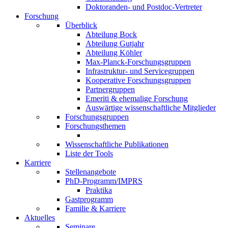
Doktoranden- und Postdoc-Vertreter
Forschung
Überblick
Abteilung Bock
Abteilung Gutjahr
Abteilung Köhler
Max-Planck-Forschungsgruppen
Infrastruktur- und Servicegruppen
Kooperative Forschungsgruppen
Partnergruppen
Emeriti & ehemalige Forschung
Auswärtige wissenschaftliche Mitglieder
Forschungsgruppen
Forschungsthemen
Wissenschaftliche Publikationen
Liste der Tools
Karriere
Stellenangebote
PhD-Programm/IMPRS
Praktika
Gastprogramm
Familie & Karriere
Aktuelles
Seminare