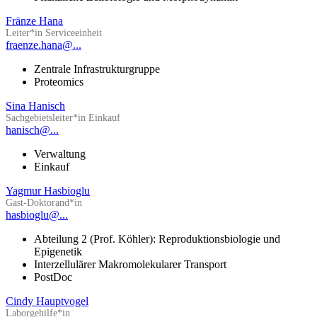
Fränze Hana
Leiter*in Serviceeinheit
fraenze.hana@...
Zentrale Infrastrukturgruppe
Proteomics
Sina Hanisch
Sachgebietsleiter*in Einkauf
hanisch@...
Verwaltung
Einkauf
Yagmur Hasbioglu
Gast-Doktorand*in
hasbioglu@...
Abteilung 2 (Prof. Köhler): Reproduktionsbiologie und
Epigenetik
Interzellulärer Makromolekularer Transport
PostDoc
Cindy Hauptvogel
Laborgehilfe*in