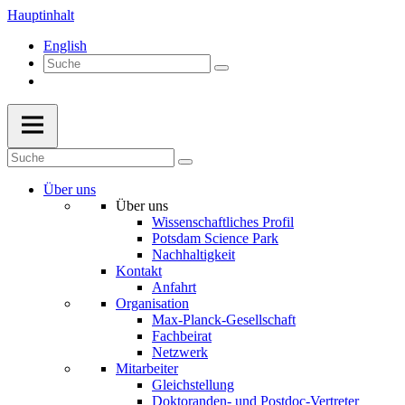
Hauptinhalt
English
Über uns
Über uns
Wissenschaftliches Profil
Potsdam Science Park
Nachhaltigkeit
Kontakt
Anfahrt
Organisation
Max-Planck-Gesellschaft
Fachbeirat
Netzwerk
Mitarbeiter
Gleichstellung
Doktoranden- und Postdoc-Vertreter