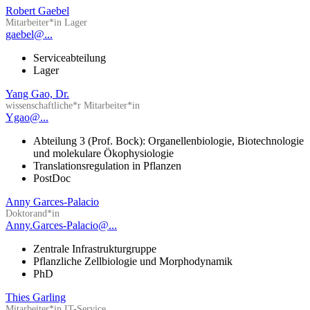
Robert Gaebel
Mitarbeiter*in Lager
gaebel@...
Serviceabteilung
Lager
Yang Gao, Dr.
wissenschaftliche*r Mitarbeiter*in
Ygao@...
Abteilung 3 (Prof. Bock): Organellenbiologie, Biotechnologie
und molekulare Ökophysiologie
Translationsregulation in Pflanzen
PostDoc
Anny Garces-Palacio
Doktorand*in
Anny.Garces-Palacio@...
Zentrale Infrastrukturgruppe
Pflanzliche Zellbiologie und Morphodynamik
PhD
Thies Garling
Mitarbeiter*in IT-Service