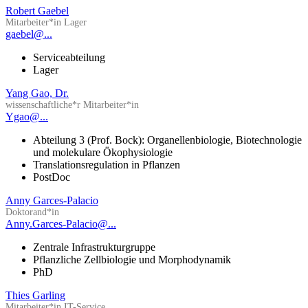
Robert Gaebel
Mitarbeiter*in Lager
gaebel@...
Serviceabteilung
Lager
Yang Gao, Dr.
wissenschaftliche*r Mitarbeiter*in
Ygao@...
Abteilung 3 (Prof. Bock): Organellenbiologie, Biotechnologie
und molekulare Ökophysiologie
Translationsregulation in Pflanzen
PostDoc
Anny Garces-Palacio
Doktorand*in
Anny.Garces-Palacio@...
Zentrale Infrastrukturgruppe
Pflanzliche Zellbiologie und Morphodynamik
PhD
Thies Garling
Mitarbeiter*in IT-Service