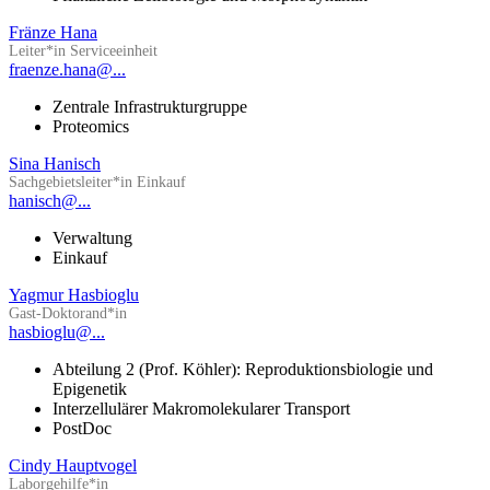
Fränze Hana
Leiter*in Serviceeinheit
fraenze.hana@...
Zentrale Infrastrukturgruppe
Proteomics
Sina Hanisch
Sachgebietsleiter*in Einkauf
hanisch@...
Verwaltung
Einkauf
Yagmur Hasbioglu
Gast-Doktorand*in
hasbioglu@...
Abteilung 2 (Prof. Köhler): Reproduktionsbiologie und
Epigenetik
Interzellulärer Makromolekularer Transport
PostDoc
Cindy Hauptvogel
Laborgehilfe*in