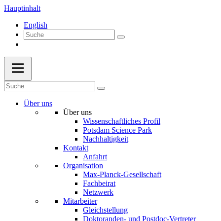
Hauptinhalt
English
Über uns
Über uns
Wissenschaftliches Profil
Potsdam Science Park
Nachhaltigkeit
Kontakt
Anfahrt
Organisation
Max-Planck-Gesellschaft
Fachbeirat
Netzwerk
Mitarbeiter
Gleichstellung
Doktoranden- und Postdoc-Vertreter