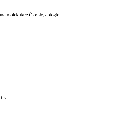
 und molekulare Ökophysiologie
etik