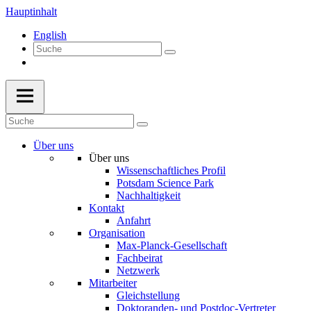
Hauptinhalt
English
Über uns
Über uns
Wissenschaftliches Profil
Potsdam Science Park
Nachhaltigkeit
Kontakt
Anfahrt
Organisation
Max-Planck-Gesellschaft
Fachbeirat
Netzwerk
Mitarbeiter
Gleichstellung
Doktoranden- und Postdoc-Vertreter