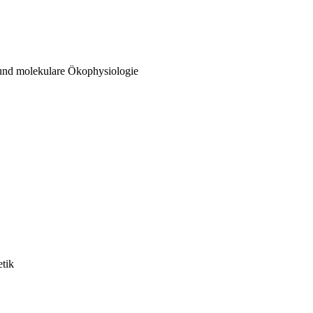
 und molekulare Ökophysiologie
etik