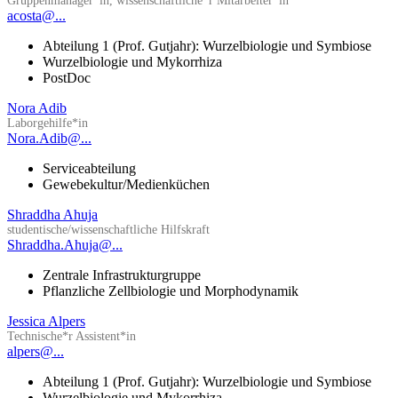
Gruppenmanager*in, wissenschaftliche*r Mitarbeiter*in
acosta@...
Abteilung 1 (Prof. Gutjahr): Wurzelbiologie und Symbiose
Wurzelbiologie und Mykorrhiza
PostDoc
Nora Adib
Laborgehilfe*in
Nora.Adib@...
Serviceabteilung
Gewebekultur/Medienküchen
Shraddha Ahuja
studentische/wissenschaftliche Hilfskraft
Shraddha.Ahuja@...
Zentrale Infrastrukturgruppe
Pflanzliche Zellbiologie und Morphodynamik
Jessica Alpers
Technische*r Assistent*in
alpers@...
Abteilung 1 (Prof. Gutjahr): Wurzelbiologie und Symbiose
Wurzelbiologie und Mykorrhiza