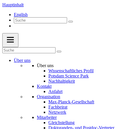
Hauptinhalt
English
Über uns
Über uns
Wissenschaftliches Profil
Potsdam Science Park
Nachhaltigkeit
Kontakt
Anfahrt
Organisation
Max-Planck-Gesellschaft
Fachbeirat
Netzwerk
Mitarbeiter
Gleichstellung
Doktoranden- und Postdoc-Vertreter