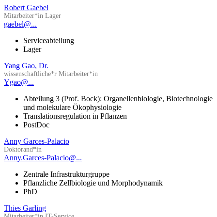
Robert Gaebel
Mitarbeiter*in Lager
gaebel@...
Serviceabteilung
Lager
Yang Gao, Dr.
wissenschaftliche*r Mitarbeiter*in
Ygao@...
Abteilung 3 (Prof. Bock): Organellenbiologie, Biotechnologie
und molekulare Ökophysiologie
Translationsregulation in Pflanzen
PostDoc
Anny Garces-Palacio
Doktorand*in
Anny.Garces-Palacio@...
Zentrale Infrastrukturgruppe
Pflanzliche Zellbiologie und Morphodynamik
PhD
Thies Garling
Mitarbeiter*in IT-Service