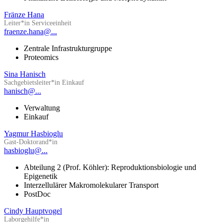
Fränze Hana
Leiter*in Serviceeinheit
fraenze.hana@...
Zentrale Infrastrukturgruppe
Proteomics
Sina Hanisch
Sachgebietsleiter*in Einkauf
hanisch@...
Verwaltung
Einkauf
Yagmur Hasbioglu
Gast-Doktorand*in
hasbioglu@...
Abteilung 2 (Prof. Köhler): Reproduktionsbiologie und
Epigenetik
Interzellulärer Makromolekularer Transport
PostDoc
Cindy Hauptvogel
Laborgehilfe*in