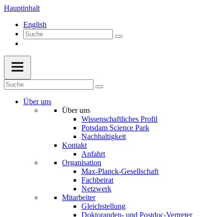
Hauptinhalt
English
Über uns
Über uns
Wissenschaftliches Profil
Potsdam Science Park
Nachhaltigkeit
Kontakt
Anfahrt
Organisation
Max-Planck-Gesellschaft
Fachbeirat
Netzwerk
Mitarbeiter
Gleichstellung
Doktoranden- und Postdoc-Vertreter