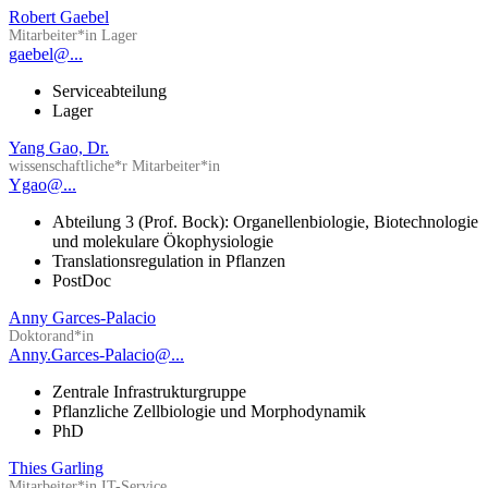
Robert Gaebel
Mitarbeiter*in Lager
gaebel@...
Serviceabteilung
Lager
Yang Gao, Dr.
wissenschaftliche*r Mitarbeiter*in
Ygao@...
Abteilung 3 (Prof. Bock): Organellenbiologie, Biotechnologie
und molekulare Ökophysiologie
Translationsregulation in Pflanzen
PostDoc
Anny Garces-Palacio
Doktorand*in
Anny.Garces-Palacio@...
Zentrale Infrastrukturgruppe
Pflanzliche Zellbiologie und Morphodynamik
PhD
Thies Garling
Mitarbeiter*in IT-Service