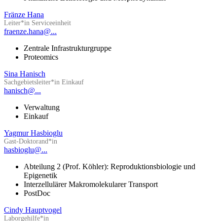
Fränze Hana
Leiter*in Serviceeinheit
fraenze.hana@...
Zentrale Infrastrukturgruppe
Proteomics
Sina Hanisch
Sachgebietsleiter*in Einkauf
hanisch@...
Verwaltung
Einkauf
Yagmur Hasbioglu
Gast-Doktorand*in
hasbioglu@...
Abteilung 2 (Prof. Köhler): Reproduktionsbiologie und
Epigenetik
Interzellulärer Makromolekularer Transport
PostDoc
Cindy Hauptvogel
Laborgehilfe*in