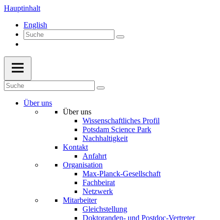
Hauptinhalt
English
Über uns
Über uns
Wissenschaftliches Profil
Potsdam Science Park
Nachhaltigkeit
Kontakt
Anfahrt
Organisation
Max-Planck-Gesellschaft
Fachbeirat
Netzwerk
Mitarbeiter
Gleichstellung
Doktoranden- und Postdoc-Vertreter