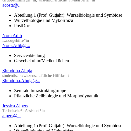
Gruppenmanager*in, wissenschaftliche*r Mitarbeiter*in
acosta@...
Abteilung 1 (Prof. Gutjahr): Wurzelbiologie und Symbiose
Wurzelbiologie und Mykorrhiza
PostDoc
Nora Adib
Laborgehilfe*in
Nora.Adib@...
Serviceabteilung
Gewebekultur/Medienküchen
Shraddha Ahuja
studentische/wissenschaftliche Hilfskraft
Shraddha.Ahuja@...
Zentrale Infrastrukturgruppe
Pflanzliche Zellbiologie und Morphodynamik
Jessica Alpers
Technische*r Assistent*in
alpers@...
Abteilung 1 (Prof. Gutjahr): Wurzelbiologie und Symbiose
Wurzelbiologie und Mykorrhiza