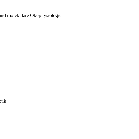
 und molekulare Ökophysiologie
etik