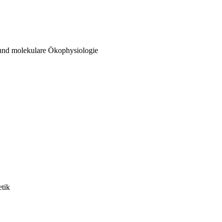
 und molekulare Ökophysiologie
etik