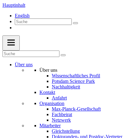
Hauptinhalt
English
Über uns
Über uns
Wissenschaftliches Profil
Potsdam Science Park
Nachhaltigkeit
Kontakt
Anfahrt
Organisation
Max-Planck-Gesellschaft
Fachbeirat
Netzwerk
Mitarbeiter
Gleichstellung
Doktoranden- und Postdoc-Vertreter