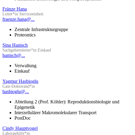
Fränze Hana
Leiter*in Serviceeinheit
fraenze.hana@...
Zentrale Infrastrukturgruppe
Proteomics
Sina Hanisch
Sachgebietsleiter*in Einkauf
hanisch@...
Verwaltung
Einkauf
Yagmur Hasbioglu
Gast-Doktorand*in
hasbioglu@...
Abteilung 2 (Prof. Köhler): Reproduktionsbiologie und
Epigenetik
Interzellulärer Makromolekularer Transport
PostDoc
Cindy Hauptvogel
Laborgehilfe*in