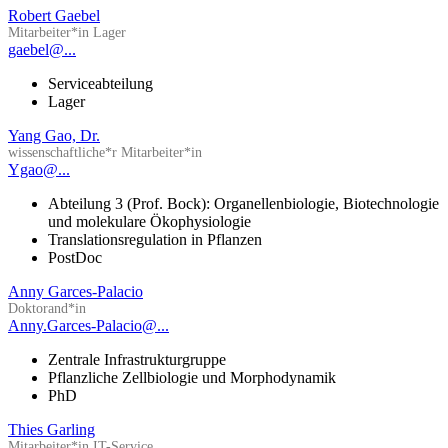
Robert Gaebel
Mitarbeiter*in Lager
gaebel@...
Serviceabteilung
Lager
Yang Gao, Dr.
wissenschaftliche*r Mitarbeiter*in
Ygao@...
Abteilung 3 (Prof. Bock): Organellenbiologie, Biotechnologie
und molekulare Ökophysiologie
Translationsregulation in Pflanzen
PostDoc
Anny Garces-Palacio
Doktorand*in
Anny.Garces-Palacio@...
Zentrale Infrastrukturgruppe
Pflanzliche Zellbiologie und Morphodynamik
PhD
Thies Garling
Mitarbeiter*in IT-Service