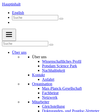
Hauptinhalt
English
Über uns
Über uns
Wissenschaftliches Profil
Potsdam Science Park
Nachhaltigkeit
Kontakt
Anfahrt
Organisation
Max-Planck-Gesellschaft
Fachbeirat
Netzwerk
Mitarbeiter
Gleichstellung
Doktoranden- und Postdoc-Vertreter