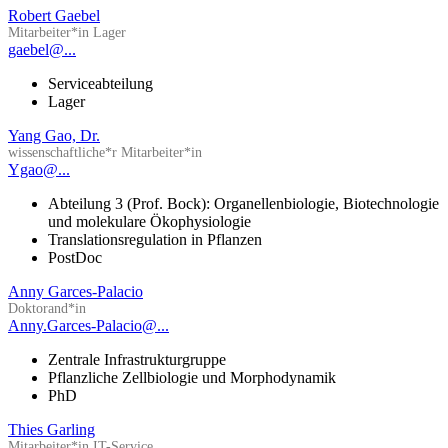
Robert Gaebel
Mitarbeiter*in Lager
gaebel@...
Serviceabteilung
Lager
Yang Gao, Dr.
wissenschaftliche*r Mitarbeiter*in
Ygao@...
Abteilung 3 (Prof. Bock): Organellenbiologie, Biotechnologie
und molekulare Ökophysiologie
Translationsregulation in Pflanzen
PostDoc
Anny Garces-Palacio
Doktorand*in
Anny.Garces-Palacio@...
Zentrale Infrastrukturgruppe
Pflanzliche Zellbiologie und Morphodynamik
PhD
Thies Garling
Mitarbeiter*in IT-Service