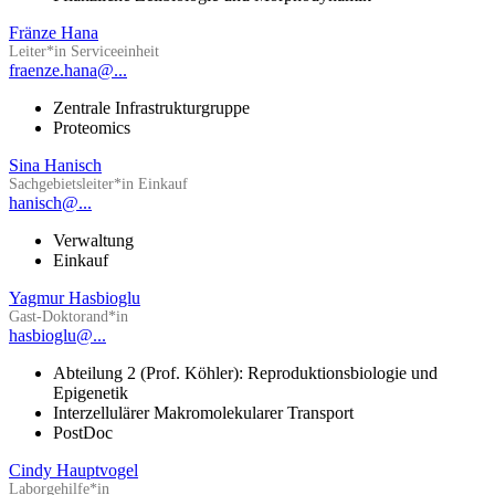
Fränze Hana
Leiter*in Serviceeinheit
fraenze.hana@...
Zentrale Infrastrukturgruppe
Proteomics
Sina Hanisch
Sachgebietsleiter*in Einkauf
hanisch@...
Verwaltung
Einkauf
Yagmur Hasbioglu
Gast-Doktorand*in
hasbioglu@...
Abteilung 2 (Prof. Köhler): Reproduktionsbiologie und
Epigenetik
Interzellulärer Makromolekularer Transport
PostDoc
Cindy Hauptvogel
Laborgehilfe*in