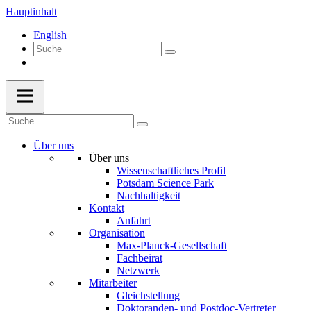
Hauptinhalt
English
Über uns
Über uns
Wissenschaftliches Profil
Potsdam Science Park
Nachhaltigkeit
Kontakt
Anfahrt
Organisation
Max-Planck-Gesellschaft
Fachbeirat
Netzwerk
Mitarbeiter
Gleichstellung
Doktoranden- und Postdoc-Vertreter