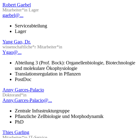
Robert Gaebel
Mitarbeiter*in Lager
gaebel@...
Serviceabteilung
Lager
Yang Gao, Dr.
wissenschaftliche*r Mitarbeiter*in
Ygao@...
Abteilung 3 (Prof. Bock): Organellenbiologie, Biotechnologie
und molekulare Ökophysiologie
Translationsregulation in Pflanzen
PostDoc
Anny Garces-Palacio
Doktorand*in
Anny.Garces-Palacio@...
Zentrale Infrastrukturgruppe
Pflanzliche Zellbiologie und Morphodynamik
PhD
Thies Garling
Mitarbeiter*in IT-Service