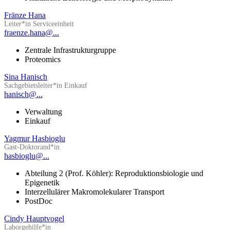
Fränze Hana
Leiter*in Serviceeinheit
fraenze.hana@...
Zentrale Infrastrukturgruppe
Proteomics
Sina Hanisch
Sachgebietsleiter*in Einkauf
hanisch@...
Verwaltung
Einkauf
Yagmur Hasbioglu
Gast-Doktorand*in
hasbioglu@...
Abteilung 2 (Prof. Köhler): Reproduktionsbiologie und
Epigenetik
Interzellulärer Makromolekularer Transport
PostDoc
Cindy Hauptvogel
Laborgehilfe*in