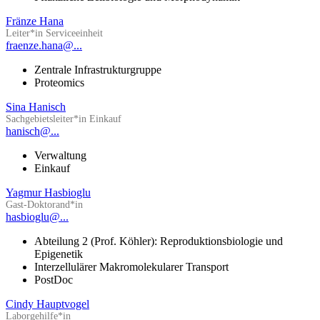
Fränze Hana
Leiter*in Serviceeinheit
fraenze.hana@...
Zentrale Infrastrukturgruppe
Proteomics
Sina Hanisch
Sachgebietsleiter*in Einkauf
hanisch@...
Verwaltung
Einkauf
Yagmur Hasbioglu
Gast-Doktorand*in
hasbioglu@...
Abteilung 2 (Prof. Köhler): Reproduktionsbiologie und
Epigenetik
Interzellulärer Makromolekularer Transport
PostDoc
Cindy Hauptvogel
Laborgehilfe*in