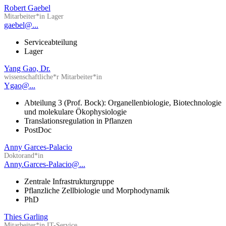
Robert Gaebel
Mitarbeiter*in Lager
gaebel@...
Serviceabteilung
Lager
Yang Gao, Dr.
wissenschaftliche*r Mitarbeiter*in
Ygao@...
Abteilung 3 (Prof. Bock): Organellenbiologie, Biotechnologie
und molekulare Ökophysiologie
Translationsregulation in Pflanzen
PostDoc
Anny Garces-Palacio
Doktorand*in
Anny.Garces-Palacio@...
Zentrale Infrastrukturgruppe
Pflanzliche Zellbiologie und Morphodynamik
PhD
Thies Garling
Mitarbeiter*in IT-Service