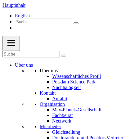
Hauptinhalt
English
Über uns
Über uns
Wissenschaftliches Profil
Potsdam Science Park
Nachhaltigkeit
Kontakt
Anfahrt
Organisation
Max-Planck-Gesellschaft
Fachbeirat
Netzwerk
Mitarbeiter
Gleichstellung
Doktoranden- und Postdoc-Vertreter