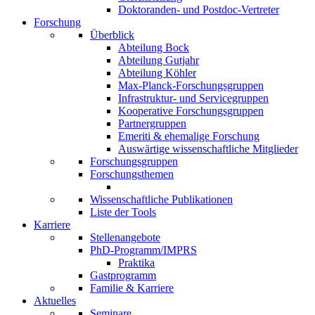
Doktoranden- und Postdoc-Vertreter
Forschung
Überblick
Abteilung Bock
Abteilung Gutjahr
Abteilung Köhler
Max-Planck-Forschungsgruppen
Infrastruktur- und Servicegruppen
Kooperative Forschungsgruppen
Partnergruppen
Emeriti & ehemalige Forschung
Auswärtige wissenschaftliche Mitglieder
Forschungsgruppen
Forschungsthemen
Wissenschaftliche Publikationen
Liste der Tools
Karriere
Stellenangebote
PhD-Programm/IMPRS
Praktika
Gastprogramm
Familie & Karriere
Aktuelles
Seminare