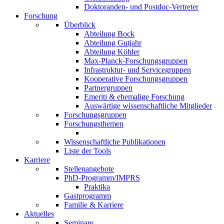
Doktoranden- und Postdoc-Vertreter
Forschung
Überblick
Abteilung Bock
Abteilung Gutjahr
Abteilung Köhler
Max-Planck-Forschungsgruppen
Infrastruktur- und Servicegruppen
Kooperative Forschungsgruppen
Partnergruppen
Emeriti & ehemalige Forschung
Auswärtige wissenschaftliche Mitglieder
Forschungsgruppen
Forschungsthemen
Wissenschaftliche Publikationen
Liste der Tools
Karriere
Stellenangebote
PhD-Programm/IMPRS
Praktika
Gastprogramm
Familie & Karriere
Aktuelles
Seminare