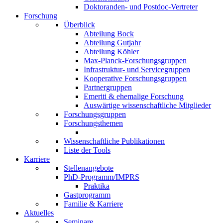
Doktoranden- und Postdoc-Vertreter
Forschung
Überblick
Abteilung Bock
Abteilung Gutjahr
Abteilung Köhler
Max-Planck-Forschungsgruppen
Infrastruktur- und Servicegruppen
Kooperative Forschungsgruppen
Partnergruppen
Emeriti & ehemalige Forschung
Auswärtige wissenschaftliche Mitglieder
Forschungsgruppen
Forschungsthemen
Wissenschaftliche Publikationen
Liste der Tools
Karriere
Stellenangebote
PhD-Programm/IMPRS
Praktika
Gastprogramm
Familie & Karriere
Aktuelles
Seminare