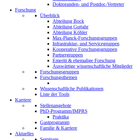
Doktoranden- und Postdoc-Vertreter
Forschung
Überblick
Abteilung Bock
Abteilung Gutjahr
Abteilung Köhler
Max-Planck-Forschungsgruppen
Infrastruktur- und Servicegruppen
Kooperative Forschungsgruppen
Partnergruppen
Emeriti & ehemalige Forschung
Auswärtige wissenschaftliche Mitglieder
Forschungsgruppen
Forschungsthemen
Wissenschaftliche Publikationen
Liste der Tools
Karriere
Stellenangebote
PhD-Programm/IMPRS
Praktika
Gastprogramm
Familie & Karriere
Aktuelles
Seminare