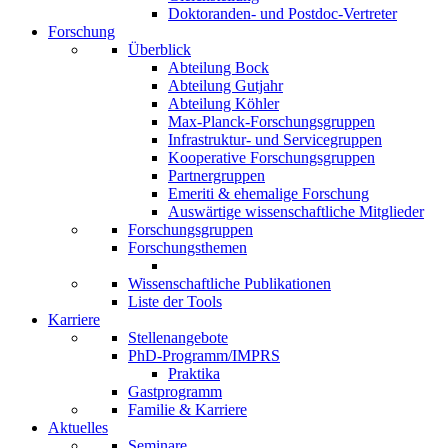
Doktoranden- und Postdoc-Vertreter
Forschung
Überblick
Abteilung Bock
Abteilung Gutjahr
Abteilung Köhler
Max-Planck-Forschungsgruppen
Infrastruktur- und Servicegruppen
Kooperative Forschungsgruppen
Partnergruppen
Emeriti & ehemalige Forschung
Auswärtige wissenschaftliche Mitglieder
Forschungsgruppen
Forschungsthemen
Wissenschaftliche Publikationen
Liste der Tools
Karriere
Stellenangebote
PhD-Programm/IMPRS
Praktika
Gastprogramm
Familie & Karriere
Aktuelles
Seminare