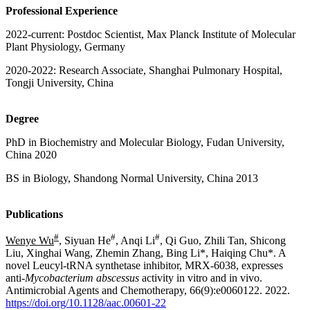
Professional Experience
2022-current: Postdoc Scientist, Max Planck Institute of Molecular
Plant Physiology, Germany
2020-2022: Research Associate, Shanghai Pulmonary Hospital,
Tongji University, China
Degree
PhD in Biochemistry and Molecular Biology, Fudan University,
China 2020
BS in Biology, Shandong Normal University, China 2013
Publications
#
#
#
Wenye Wu
, Siyuan He
, Anqi Li
, Qi Guo, Zhili Tan, Shicong
Liu, Xinghai Wang, Zhemin Zhang, Bing Li*, Haiqing Chu*. A
novel Leucyl-tRNA synthetase inhibitor, MRX-6038, expresses
anti-
Mycobacterium abscessus
activity in vitro and in vivo.
Antimicrobial Agents and Chemotherapy, 66(9):e0060122. 2022.
https://doi.org/10.1128/aac.00601-22