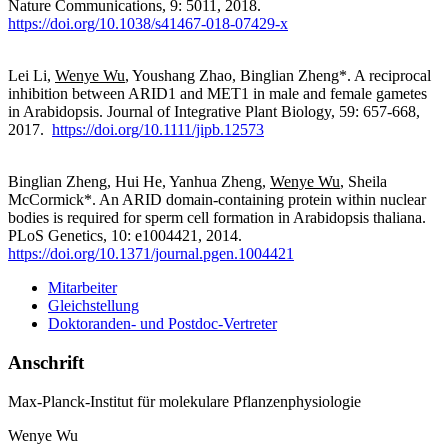
Nature Communications, 9: 5011, 2018.
https://doi.org/10.1038/s41467-018-07429-x
Lei Li,
Wenye Wu
, Youshang Zhao, Binglian Zheng*. A reciprocal
inhibition between ARID1 and MET1 in male and female gametes
in Arabidopsis. Journal of Integrative Plant Biology, 59: 657-668,
2017.
https://doi.org/10.1111/jipb.12573
Binglian Zheng, Hui He, Yanhua Zheng,
Wenye Wu
, Sheila
McCormick*. An ARID domain-containing protein within nuclear
bodies is required for sperm cell formation in Arabidopsis thaliana.
PLoS Genetics, 10: e1004421, 2014.
https://doi.org/10.1371/journal.pgen.1004421
Mitarbeiter
Gleichstellung
Doktoranden- und Postdoc-Vertreter
Anschrift
Max-Planck-Institut für molekulare Pflanzenphysiologie
Wenye Wu