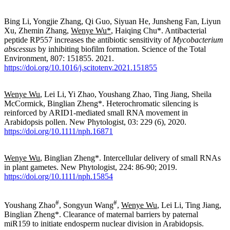
Bing Li, Yongjie Zhang, Qi Guo, Siyuan He, Junsheng Fan, Liyun
Xu, Zhemin Zhang,
Wenye Wu*
, Haiqing Chu*. Antibacterial
peptide RP557 increases the antibiotic sensitivity of
Mycobacterium
abscessus
by inhibiting biofilm formation. Science of the Total
Environment, 807: 151855. 2021.
https://doi.org/10.1016/j.scitotenv.2021.151855
Wenye Wu
, Lei Li, Yi Zhao, Youshang Zhao, Ting Jiang, Sheila
McCormick, Binglian Zheng*. Heterochromatic silencing is
reinforced by ARID1-mediated small RNA movement in
Arabidopsis pollen. New Phytologist, 03: 229 (6), 2020.
https://doi.org/10.1111/nph.16871
Wenye Wu
, Binglian Zheng*. Intercellular delivery of small RNAs
in plant gametes. New Phytologist, 224: 86-90; 2019.
https://doi.org/10.1111/nph.15854
#
#
Youshang Zhao
, Songyun Wang
,
Wenye Wu
, Lei Li, Ting Jiang,
Binglian Zheng*. Clearance of maternal barriers by paternal
miR159 to initiate endosperm nuclear division in Arabidopsis.