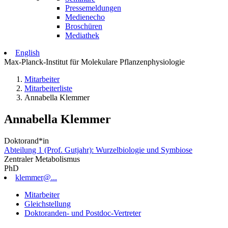
Pressemeldungen
Medienecho
Broschüren
Mediathek
English
Max-Planck-Institut für Molekulare Pflanzenphysiologie
Mitarbeiter
Mitarbeiterliste
Annabella Klemmer
Annabella Klemmer
Doktorand*in
Abteilung 1 (Prof. Gutjahr): Wurzelbiologie und Symbiose
Zentraler Metabolismus
PhD
klemmer@...
Mitarbeiter
Gleichstellung
Doktoranden- und Postdoc-Vertreter