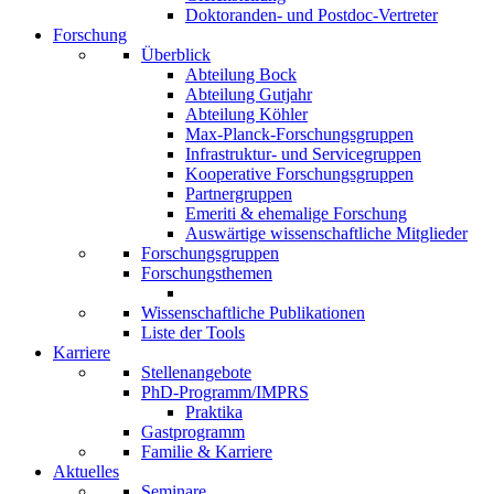
Doktoranden- und Postdoc-Vertreter
Forschung
Überblick
Abteilung Bock
Abteilung Gutjahr
Abteilung Köhler
Max-Planck-Forschungsgruppen
Infrastruktur- und Servicegruppen
Kooperative Forschungsgruppen
Partnergruppen
Emeriti & ehemalige Forschung
Auswärtige wissenschaftliche Mitglieder
Forschungsgruppen
Forschungsthemen
Wissenschaftliche Publikationen
Liste der Tools
Karriere
Stellenangebote
PhD-Programm/IMPRS
Praktika
Gastprogramm
Familie & Karriere
Aktuelles
Seminare