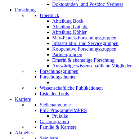
Doktoranden- und Postdoc-Vertreter
Forschung
Überblick
Abteilung Bock
Abteilung Gutjahr
Abteilung Köhler
Max-Planck-Forschungsgruppen
Infrastruktur- und Servicegruppen
Kooperative Forschungsgruppen
Partnergruppen
Emeriti & ehemalige Forschung
Auswärtige wissenschaftliche Mitglieder
Forschungsgruppen
Forschungsthemen
Wissenschaftliche Publikationen
Liste der Tools
Karriere
Stellenangebote
PhD-Programm/IMPRS
Praktika
Gastprogramm
Familie & Karriere
Aktuelles
Seminare