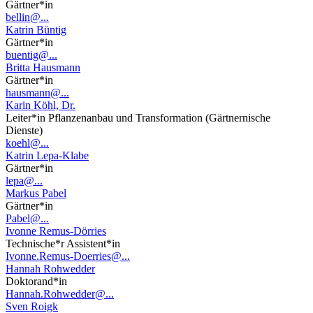
Gärtner*in
bellin@...
Katrin Büntig
Gärtner*in
buentig@...
Britta Hausmann
Gärtner*in
hausmann@...
Karin Köhl, Dr.
Leiter*in Pflanzenanbau und Transformation (Gärtnernische
Dienste)
koehl@...
Katrin Lepa-Klabe
Gärtner*in
lepa@...
Markus Pabel
Gärtner*in
Pabel@...
Ivonne Remus-Dörries
Technische*r Assistent*in
Ivonne.Remus-Doerries@...
Hannah Rohwedder
Doktorand*in
Hannah.Rohwedder@...
Sven Roigk