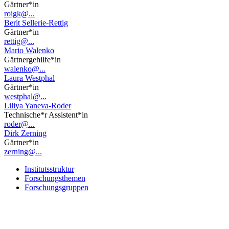
Gärtner*in
roigk@...
Berit Sellerie-Rettig
Gärtner*in
rettig@...
Mario Walenko
Gärtnergehilfe*in
walenko@...
Laura Westphal
Gärtner*in
westphal@...
Liliya Yaneva-Roder
Technische*r Assistent*in
roder@...
Dirk Zerning
Gärtner*in
zerning@...
Institutsstruktur
Forschungsthemen
Forschungsgruppen