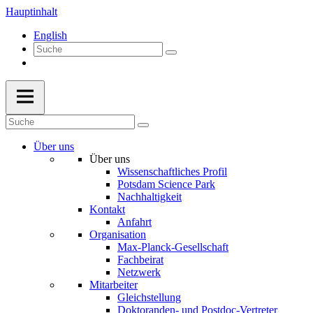
Hauptinhalt
English
Über uns
Über uns
Wissenschaftliches Profil
Potsdam Science Park
Nachhaltigkeit
Kontakt
Anfahrt
Organisation
Max-Planck-Gesellschaft
Fachbeirat
Netzwerk
Mitarbeiter
Gleichstellung
Doktoranden- und Postdoc-Vertreter