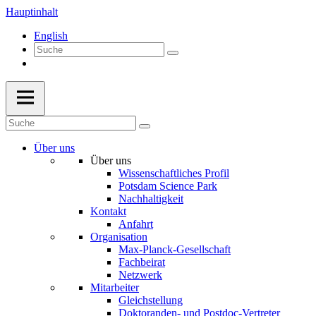
Hauptinhalt
English
Über uns
Über uns
Wissenschaftliches Profil
Potsdam Science Park
Nachhaltigkeit
Kontakt
Anfahrt
Organisation
Max-Planck-Gesellschaft
Fachbeirat
Netzwerk
Mitarbeiter
Gleichstellung
Doktoranden- und Postdoc-Vertreter