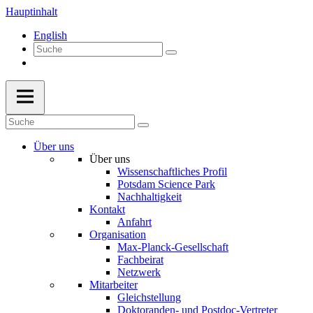
Hauptinhalt
English
Über uns
Über uns
Wissenschaftliches Profil
Potsdam Science Park
Nachhaltigkeit
Kontakt
Anfahrt
Organisation
Max-Planck-Gesellschaft
Fachbeirat
Netzwerk
Mitarbeiter
Gleichstellung
Doktoranden- und Postdoc-Vertreter