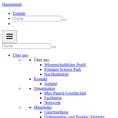
Hauptinhalt
English
Über uns
Über uns
Wissenschaftliches Profil
Potsdam Science Park
Nachhaltigkeit
Kontakt
Anfahrt
Organisation
Max-Planck-Gesellschaft
Fachbeirat
Netzwerk
Mitarbeiter
Gleichstellung
Doktoranden- und Postdoc-Vertreter