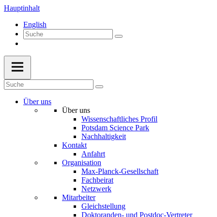
Hauptinhalt
English
Über uns
Über uns
Wissenschaftliches Profil
Potsdam Science Park
Nachhaltigkeit
Kontakt
Anfahrt
Organisation
Max-Planck-Gesellschaft
Fachbeirat
Netzwerk
Mitarbeiter
Gleichstellung
Doktoranden- und Postdoc-Vertreter