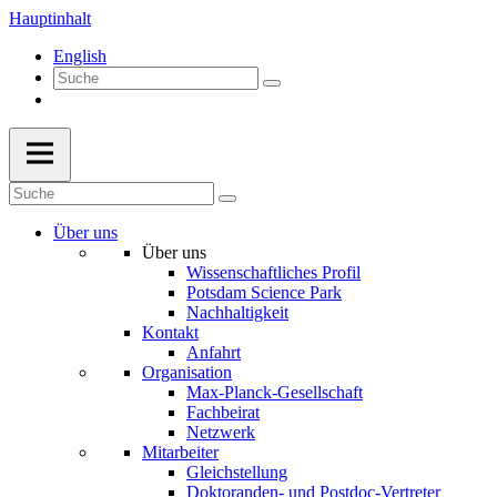
Hauptinhalt
English
Über uns
Über uns
Wissenschaftliches Profil
Potsdam Science Park
Nachhaltigkeit
Kontakt
Anfahrt
Organisation
Max-Planck-Gesellschaft
Fachbeirat
Netzwerk
Mitarbeiter
Gleichstellung
Doktoranden- und Postdoc-Vertreter