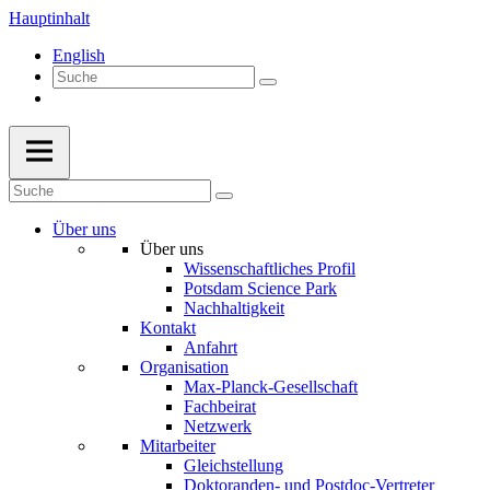
Hauptinhalt
English
Über uns
Über uns
Wissenschaftliches Profil
Potsdam Science Park
Nachhaltigkeit
Kontakt
Anfahrt
Organisation
Max-Planck-Gesellschaft
Fachbeirat
Netzwerk
Mitarbeiter
Gleichstellung
Doktoranden- und Postdoc-Vertreter