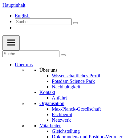
Hauptinhalt
English
Über uns
Über uns
Wissenschaftliches Profil
Potsdam Science Park
Nachhaltigkeit
Kontakt
Anfahrt
Organisation
Max-Planck-Gesellschaft
Fachbeirat
Netzwerk
Mitarbeiter
Gleichstellung
Doktoranden- und Postdoc-Vertreter