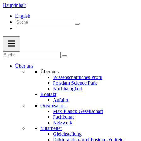
Hauptinhalt
English
Über uns
Über uns
Wissenschaftliches Profil
Potsdam Science Park
Nachhaltigkeit
Kontakt
Anfahrt
Organisation
Max-Planck-Gesellschaft
Fachbeirat
Netzwerk
Mitarbeiter
Gleichstellung
Doktoranden- und Postdoc-Vertreter