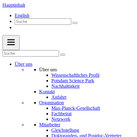
Hauptinhalt
English
Über uns
Über uns
Wissenschaftliches Profil
Potsdam Science Park
Nachhaltigkeit
Kontakt
Anfahrt
Organisation
Max-Planck-Gesellschaft
Fachbeirat
Netzwerk
Mitarbeiter
Gleichstellung
Doktoranden- und Postdoc-Vertreter