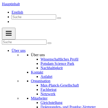
Hauptinhalt
English
Über uns
Über uns
Wissenschaftliches Profil
Potsdam Science Park
Nachhaltigkeit
Kontakt
Anfahrt
Organisation
Max-Planck-Gesellschaft
Fachbeirat
Netzwerk
Mitarbeiter
Gleichstellung
Doktoranden- und Postdoc-Vertreter