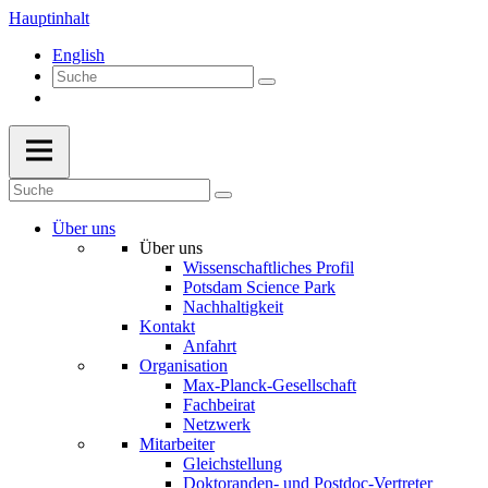
Hauptinhalt
English
Über uns
Über uns
Wissenschaftliches Profil
Potsdam Science Park
Nachhaltigkeit
Kontakt
Anfahrt
Organisation
Max-Planck-Gesellschaft
Fachbeirat
Netzwerk
Mitarbeiter
Gleichstellung
Doktoranden- und Postdoc-Vertreter