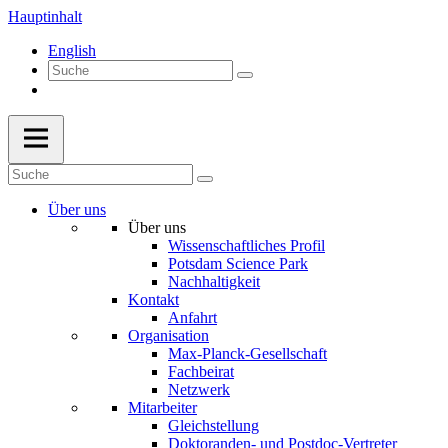
Hauptinhalt
English
Über uns
Über uns
Wissenschaftliches Profil
Potsdam Science Park
Nachhaltigkeit
Kontakt
Anfahrt
Organisation
Max-Planck-Gesellschaft
Fachbeirat
Netzwerk
Mitarbeiter
Gleichstellung
Doktoranden- und Postdoc-Vertreter