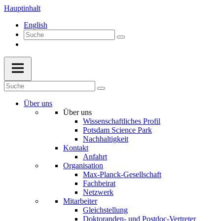
Hauptinhalt
English
Über uns
Über uns
Wissenschaftliches Profil
Potsdam Science Park
Nachhaltigkeit
Kontakt
Anfahrt
Organisation
Max-Planck-Gesellschaft
Fachbeirat
Netzwerk
Mitarbeiter
Gleichstellung
Doktoranden- und Postdoc-Vertreter