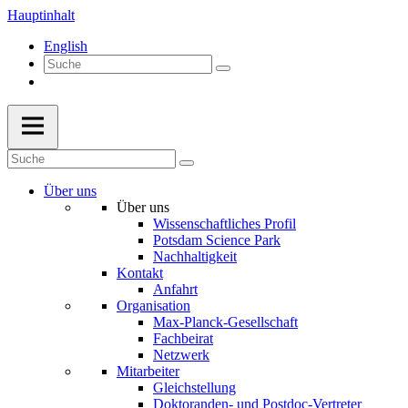
Hauptinhalt
English
Über uns
Über uns
Wissenschaftliches Profil
Potsdam Science Park
Nachhaltigkeit
Kontakt
Anfahrt
Organisation
Max-Planck-Gesellschaft
Fachbeirat
Netzwerk
Mitarbeiter
Gleichstellung
Doktoranden- und Postdoc-Vertreter