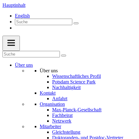
Hauptinhalt
English
Über uns
Über uns
Wissenschaftliches Profil
Potsdam Science Park
Nachhaltigkeit
Kontakt
Anfahrt
Organisation
Max-Planck-Gesellschaft
Fachbeirat
Netzwerk
Mitarbeiter
Gleichstellung
Doktoranden- und Postdoc-Vertreter