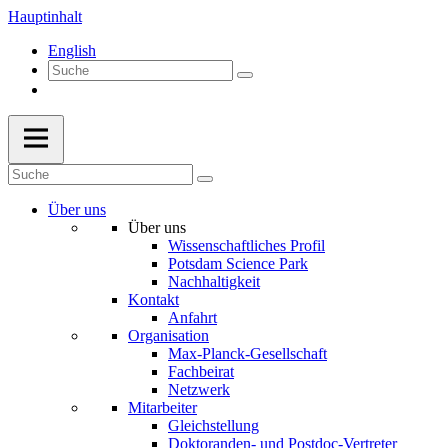
Hauptinhalt
English
Über uns
Über uns
Wissenschaftliches Profil
Potsdam Science Park
Nachhaltigkeit
Kontakt
Anfahrt
Organisation
Max-Planck-Gesellschaft
Fachbeirat
Netzwerk
Mitarbeiter
Gleichstellung
Doktoranden- und Postdoc-Vertreter