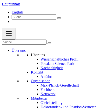
Hauptinhalt
English
Über uns
Über uns
Wissenschaftliches Profil
Potsdam Science Park
Nachhaltigkeit
Kontakt
Anfahrt
Organisation
Max-Planck-Gesellschaft
Fachbeirat
Netzwerk
Mitarbeiter
Gleichstellung
Doktoranden- und Postdoc-Vertreter